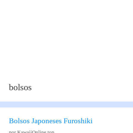
bolsos
Bolsos Japoneses Furoshiki
por
KawaiiOnline.top