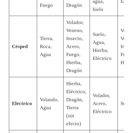
agua,
Eléctr
Fuego
Dragón
hielo
Volador,
Veneno,
Volad
Suelo,
Tierra,
Insecto,
Venen
Agua,
Césped
Roca,
Acero,
Insect
Hierba,
Agua
Fuego,
Fuego
Eléctrico
Hierba,
Hielo
Dragón
Hierba,
Eléctrico,
Volador,
Volando,
Dragón,
Eléctrico
Acero,
Suelo
Agua
Tierra
Eléctrico
(sin
efecto)