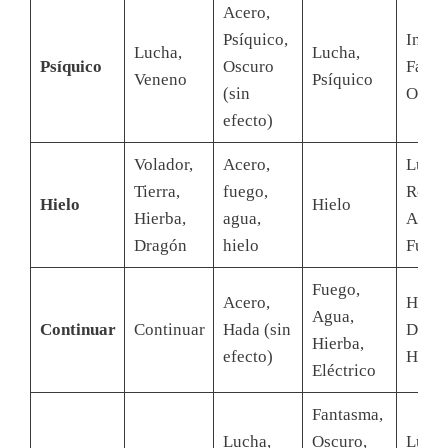
Acero,
Psíquico,
Insect
Lucha,
Lucha,
Psíquico
Oscuro
Fanta
Veneno
Psíquico
(sin
Oscur
efecto)
Volador,
Acero,
Lucha
Tierra,
fuego,
Roca,
Hielo
Hielo
Hierba,
agua,
Acero
Dragón
hielo
Fueg
Fuego,
Acero,
Hielo
Agua,
Continuar
Continuar
Hada (sin
Dragó
Hierba,
efecto)
Hada
Eléctrico
Fantasma,
Lucha,
Oscuro,
Lucha