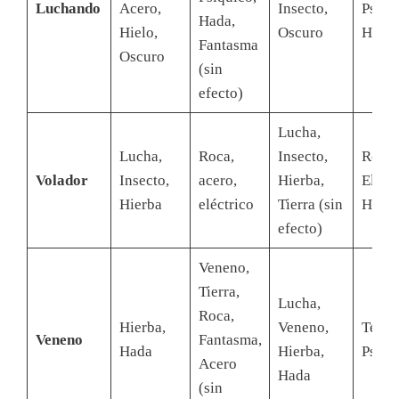
Luchando
Acero,
Insecto,
Psíqu
Hada,
Hielo,
Oscuro
Hada
Fantasma
Oscuro
(sin
efecto)
Lucha,
Lucha,
Roca,
Insecto,
Rock,
Volador
Insecto,
acero,
Hierba,
Eléctr
Hierba
eléctrico
Tierra (sin
Hielo
efecto)
Veneno,
Tierra,
Lucha,
Roca,
Hierba,
Veneno,
Terre
Veneno
Fantasma,
Hada
Hierba,
Psíqu
Acero
Hada
(sin