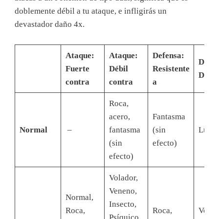
doblemente débil a tu ataque, e infligirás un
devastador daño 4x.
Ataque:
Ataque:
Defensa:
Defen
Fuerte
Débil
Resistente
Débil
contra
contra
a
Roca,
acero,
Fantasma
Normal
–
fantasma
(sin
Luch
(sin
efecto)
efecto)
Volador,
Veneno,
Normal,
Insecto,
Roca,
Roca,
Volad
Psíquico,