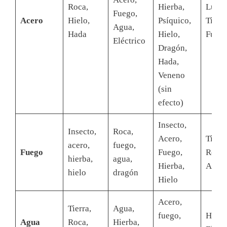
Roca,
Hierba,
Lucha
Fuego,
Acero
Hielo,
Psíquico,
Tierra
Agua,
Hada
Hielo,
Fueg
Eléctrico
Dragón,
Hada,
Veneno
(sin
efecto)
Insecto,
Insecto,
Roca,
Acero,
Tierra
acero,
fuego,
Fuego
Fuego,
Roca,
hierba,
agua,
Hierba,
Agua
hielo
dragón
Hielo
Acero,
Tierra,
Agua,
fuego,
Hierb
Agua
Roca,
Hierba,