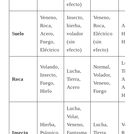
efecto)
Veneno,
Insecto,
Veneno,
Roca,
hierba,
Roca,
Agua,
Suelo
Acero,
volador
Eléctrico
Hierb
Fuego,
(sin
(sin
Hielo
Eléctrico
efecto)
efecto)
Lucha
Volando,
Normal,
Lucha,
Tierra
Insecto,
Volador,
Roca
Tierra,
Acero
Fuego,
Veneno,
Acero
Agua,
Hielo
Fuego
Hierb
Lucha,
Volar,
Hierba,
Veneno,
Lucha,
Volan
Insecto
Psíquico,
Fantasma,
Tierra,
Roca,