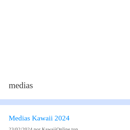
medias
Medias Kawaii 2024
23/02/2024
por
KawaiiOnline.top