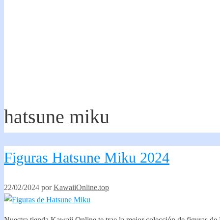
hatsune miku
Figuras Hatsune Miku 2024
22/02/2024
por
KawaiiOnline.top
Nuestra tienda Kawaii Online te trae la mejor colección de figuras 