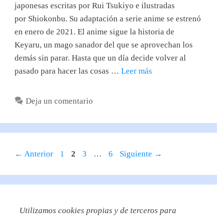
japonesas escritas por Rui Tsukiyo e ilustradas
por Shiokonbu. Su adaptación a serie anime se estrenó
en enero de 2021. El anime sigue la historia de
Keyaru, un mago sanador del que se aprovechan los
demás sin parar. Hasta que un día decide volver al
pasado para hacer las cosas …
Leer más
Deja un comentario
Página
Página
Página
Página
←
Anterior
1
2
3
…
6
Siguiente
→
Utilizamos
cookies propias y de terceros para