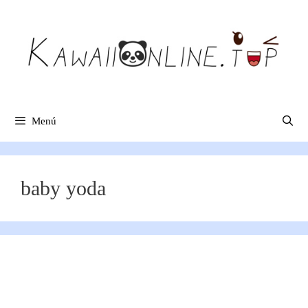
Saltar
al
contenido
Menú
baby yoda