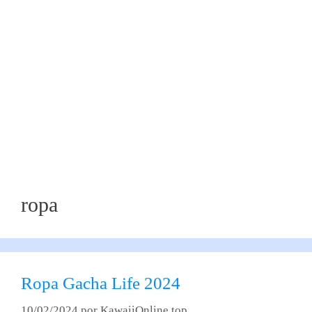
ropa
Ropa Gacha Life 2024
10/02/2024
por
KawaiiOnline.top