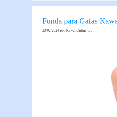
Funda para Gafas Kawa
23/02/2024
por
KawaiiOnline.top