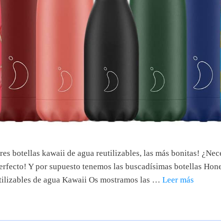
s botellas kawaii de agua reutilizables, las más bonitas! ¿Neces
 perfecto! Y por supuesto tenemos las buscadísimas botellas Hon
utilizables de agua Kawaii Os mostramos las …
Leer más