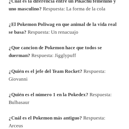
¿Cuál es la diferencia entre un Pikachu femenino y
uno masculino?
Respuesta: La forma de la cola
¿El Pokemon Poliwag en que animal de la vida real
se basa?
Respuesta: Un renacuajo
¿Que cancion de Pokemon hace que todos se
duerman?
Respuesta: Jigglypuff
¿Quién es el jefe del Team Rocket?
Respuesta:
Giovanni
¿Quién es el número 1 en la Pokedex?
Respuesta:
Bulbasaur
¿Cuál es el Pokemon más antiguo?
Respuesta:
Arceus