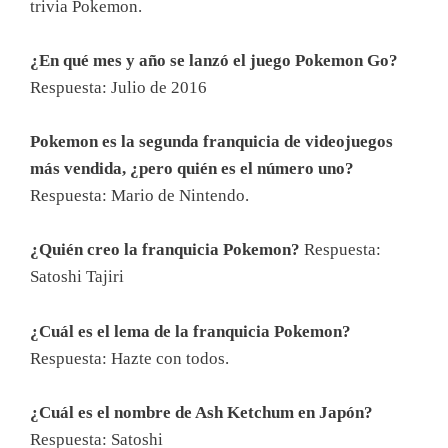
trivia Pokemon.
¿En qué mes y año se lanzó el juego Pokemon Go?
Respuesta: Julio de 2016
Pokemon es la segunda franquicia de videojuegos
más vendida, ¿pero quién es el número uno?
Respuesta: Mario de Nintendo.
¿Quién creo la franquicia Pokemon?
Respuesta:
Satoshi Tajiri
¿Cuál es el lema de la franquicia Pokemon?
Respuesta: Hazte con todos.
¿Cuál es el nombre de Ash Ketchum en Japón?
Respuesta: Satoshi