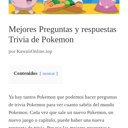
Mejores Preguntas y respuestas
Trivia de Pokemon
por
KawaiiOnline.top
Contenidos
mostrar
Ya hay tantos Pokemon que podemos hacer preguntas
de trivia Pokemon para ver cuanto sabéis del mundo
Pokemon. Cada vez que sale un nuevo Pokemon, un
nuevo juego o capítulo, puede haber una nueva
pregunta de trivia. Por eso las mejores preguntas y