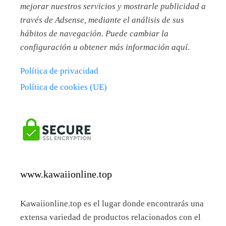
mejorar nuestros servicios y mostrarle publicidad a
través de Adsense, mediante el análisis de sus
hábitos de navegación. Puede cambiar la
configuración u obtener más información aquí.
Política de privacidad
Política de cookies (UE)
www.kawaiionline.top
Kawaiionline.top es el lugar donde encontrarás una
extensa variedad de productos relacionados con el