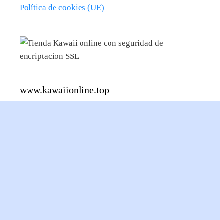
Política de cookies (UE)
www.kawaiionline.top
Kawaiionline.top es el lugar donde encontrarás una
extensa variedad de productos relacionados con el
mundo Kawaii y anime.
En calidad de afiliado de
Amazon, obtengo ingresos por las compras
adscritas que cumplen los requisitos aplicables.
© 2026 Kawaii Online
• Creado con
GeneratePress